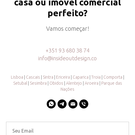
casa ou imóvel comercial
perfeito?
Vamos começar!
+351 93 680 38 74
info@insideoutdesign.co
Lisboa
|
Cascais
|
Sintra
|
Ericeira
|
Caparica
|
Troia
|
Comporta
|
Setubal
|
Sesimbra
|
Obidos
|
Alentejo
|
Aroeira
|
Parque das
Nações