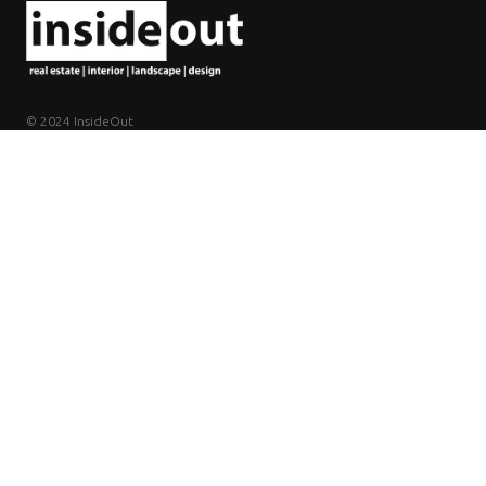
© 2024 InsideOut
Casa
Imobiliário
Sobre nós
Onde viver em Portugal?
Avaliaçoes
TOP 10 lugares para viver em Lisboa
Contactos
Blog
Design de interiores
Política de privacidade
Portfólio interior
Projeto de design
Móveis e Decoração