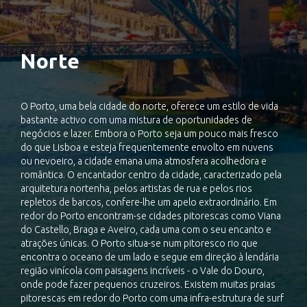
Norte
O Porto, uma bela cidade do norte, oferece um estilo de vida
bastante activo com uma mistura de oportunidades de
negócios e lazer. Embora o Porto seja um pouco mais fresco
do que Lisboa e esteja frequentemente envolto em nuvens
ou nevoeiro, a cidade emana uma atmosfera acolhedora e
romântica. O encantador centro da cidade, caracterizado pela
arquitetura nortenha, pelos artistas de rua e pelos rios
repletos de barcos, confere-lhe um apelo extraordinário. Em
redor do Porto encontram-se cidades pitorescas como Viana
do Castello, Braga e Aveiro, cada uma com o seu encanto e
atrações únicas. O Porto situa-se num pitoresco rio que
encontra o oceano de um lado e segue em direção à lendária
região vinícola com paisagens incríveis - o Vale do Douro,
onde pode fazer pequenos cruzeiros. Existem muitas praias
pitorescas em redor do Porto com uma infra-estrutura de surf