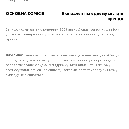
ОСНОВНА КОМІСІЯ:
Еквівалентна одному місяцю
оренди
Залишок суми (за виключенням 500€ авансу) сплачується лише після
успішного завершення угоди та фактичного підписання договору
оренди.
Важливо:
Навіть якщо ви самостійно знайдете підходящий об’єкт, я
все одно надам допомогу в переговорах, організую перегляди та
забезпечу повну юридичну підтримку. Моя відданість якісному
процесу залишається незмінною, і загальна вартість послуг у цьому
випадку не змінюється.