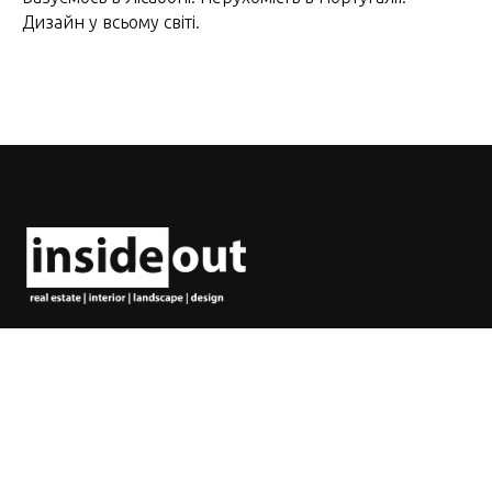
Дизайн у всьому світі.
© 2024 InsideOut
Домашня сторінка
Нерухомість
Про нас
Де жити в Португалії?
Відгуки
ТОП-10 місць для життя в Лісабоні