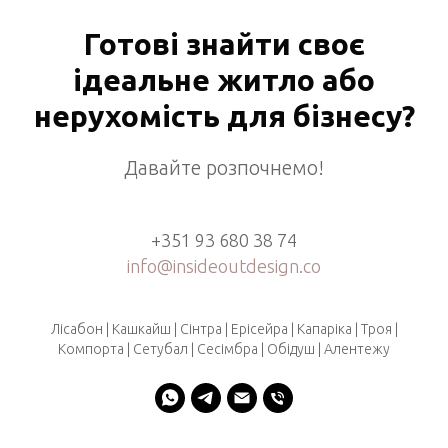
Готові знайти своє
ідеальне житло або
нерухомість для бізнесу?
Давайте розпочнемо!
+351 93 680 38 74
info@insideoutdesign.co
Лісабон | Кашкайш | Сінтра | Ерісейра | Капаріка | Троя |
Компорта | Сетубал | Сесімбра | Обідуш | Алентежу