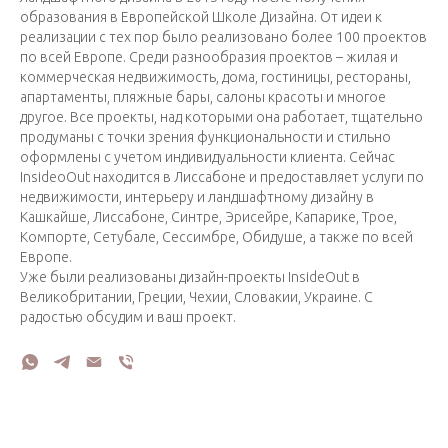
образования в Европейской Школе Дизайна. От идеи к
реализации с тех пор было реализовано более 100 проектов
по всей Европе. Среди разнообразия проектов – жилая и
коммерческая недвижимость, дома, гостиницы, рестораны,
апартаменты, пляжные бары, салоны красоты и многое
другое. Все проекты, над которыми она работает, тщательно
продуманы с точки зрения функциональности и стильно
оформлены с учетом индивидуальности клиента. Сейчас
InsideoOut находится в Лиссабоне и предоставляет услуги по
недвижимости, интерьеру и ландшафтному дизайну в
Кашкайше, Лиссабоне, Синтре, Эрисейре, Капарике, Трое,
Компорте, Сетубале, Сессимбре, Обидуше, а также по всей
Европе.
Уже были реализованы дизайн-проекты InsideOut в
Великобритании, Греции, Чехии, Словакии, Украине. С
радостью обсудим и ваш проект.