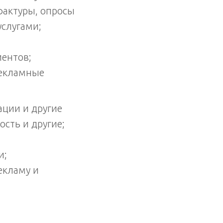
фактуры, опросы
услугами;
иентов;
рекламные
ации и другие
сть и другие;
и;
екламу и