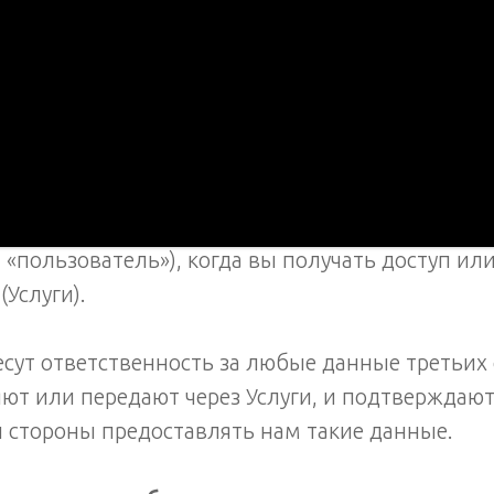
ление: 18 июля 2024 г.
сетили Политику конфиденциальности InsideOu
енциальности объясняется, как InsideOut (вмес
 «наш») собирает, использует и передает инфор
и «пользователь»), когда вы получать доступ ил
Услуги).
сут ответственность за любые данные третьих 
ют или передают через Услуги, и подтверждают,
й стороны предоставлять нам такие данные.