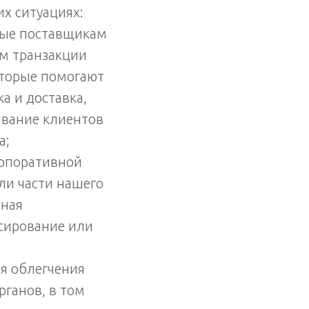
х ситуациях:
ные поставщикам
им транзакции
оторые помогают
а и доставка,
ивание клиентов
а;
орпоративной
ли части нашего
вная
сирование или
я облегчения
рганов, в том