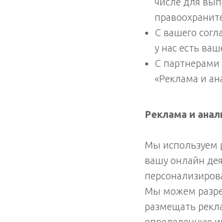
числе для вы
правоохраните
С вашего согл
у нас есть ваш
С партнерами 
«Реклама и ан
Реклама и анал
Мы используем 
вашу онлайн дея
персонализирова
Мы можем разре
размещать рекла
определенную и