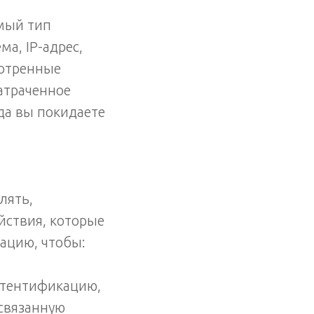
мый тип
а, IP-адрес,
мотренные
атраченное
гда вы покидаете
лять,
йствия, которые
ацию, чтобы:
аутентификацию,
 связанную