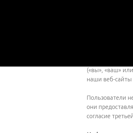
Последнее обнов
Спасибо, что по
Политике конфид
«мы», «нас» или
(«вы», «ваш» ил
наши веб-сайты (
Пользователи не
они предоставля
согласие третье