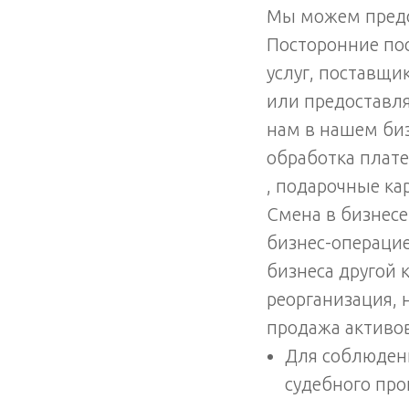
Мы можем предо
Посторонние по
услуг, поставщ
или предоставля
нам в нашем биз
обработка плат
, подарочные ка
Смена в бизнесе
бизнес-операцие
бизнеса другой 
реорганизация,
продажа активо
Для соблюден
судебного про