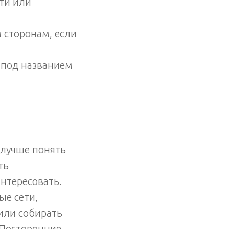
ти или
 сторонам, если
 под названием
 лучше понять
ть
интересовать.
е сети,
или собирать
 Посторонние