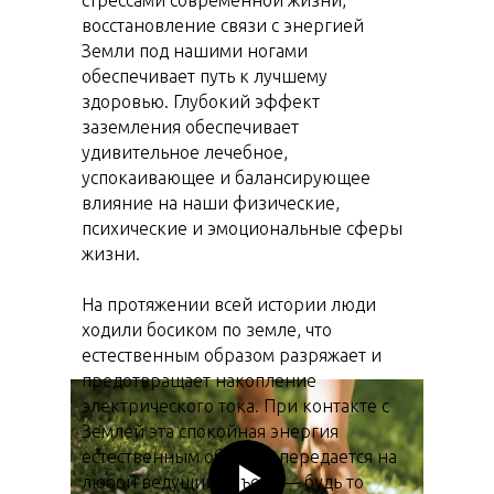
стрессами современной жизни,
восстановление связи с энергией
Земли под нашими ногами
обеспечивает путь к лучшему
здоровью. Глубокий эффект
заземления обеспечивает
удивительное лечебное,
успокаивающее и балансирующее
влияние на наши физические,
психические и эмоциональные сферы
жизни.
На протяжении всей истории люди
ходили босиком по земле, что
естественным образом разряжает и
предотвращает накопление
электрического тока. При контакте с
Землей эта спокойная энергия
естественным образом передается на
любой ведущий объект — будь то